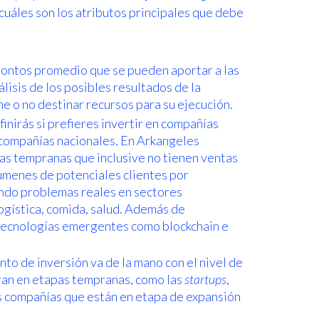
uáles son los atributos principales que debe
 montos promedio que se pueden aportar a las
lisis de los posibles resultados de la
e o no destinar recursos para su ejecución.
finirás si prefieres invertir en compañías
 compañías nacionales. En Arkangeles
s tempranas que inclusive no tienen ventas
úmenes de potenciales clientes por
endo problemas reales en sectores
logística, comida, salud. Además de
n tecnologías emergentes como blockchain e
nto de inversión va de la mano con el nivel de
ran en etapas tempranas, como las
startups
,
s compañías que están en etapa de expansión