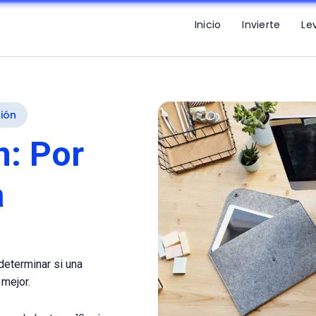
Inicio
Invierte
Le
ión
n: Por
a
determinar si una
 mejor.