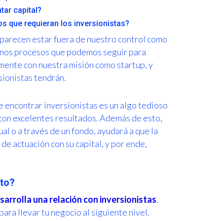
tar capital?
s que requieran los inversionistas?
 parecen estar fuera de nuestro control como
gunos procesos que podemos seguir para
mente con nuestra misión como startup, y
rsionistas tendrán.
 encontrar inversionistas es un algo tedioso
y con excelentes resultados. Además de esto,
ual o a través de un fondo, ayudará a que la
de actuación con su capital, y por ende,
cto?
arrolla una relación con inversionistas
.
ra llevar tu negocio al siguiente nivel.