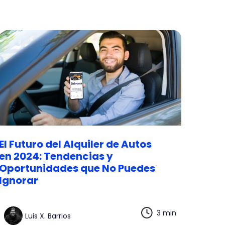
El Futuro del Alquiler de Autos
en 2024: Tendencias y
Oportunidades que No Puedes
Ignorar
3 min
Luis X. Barrios