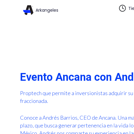
Ti
Arkangeles
Evento Ancana con And
Proptech que permite a inversionistas adquirir s
fraccionada.
Conoce a Andrés Barrios, CEO de Ancana. Una mar
plazo, que busca generar pertenencia en la vida l
México. Andrés nos comparte su experiencia en las