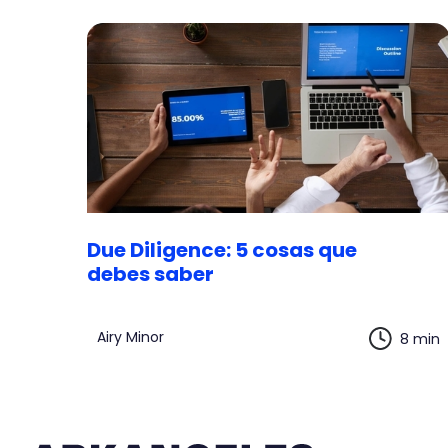
Due Diligence: 5 cosas que
debes saber
Airy Minor
8 min