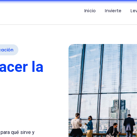
Inicio
Invierte
Le
cación
acer la
para qué sirve y