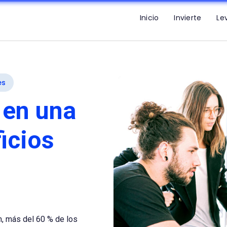
Inicio
Invierte
Le
es
 en una
icios
m, más del 60 % de los