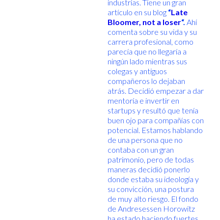
industrias. Tiene un gran
artículo en su blog
“
Late
Bloomer, not a loser
“.
Ahí
comenta sobre su vida y su
carrera profesional, como
parecía que no llegaría a
ningún lado mientras sus
colegas y antiguos
compañeros lo dejaban
atrás. Decidió empezar a dar
mentoría e invertir en
startups y resultó que tenía
buen ojo para compañías con
potencial. Estamos hablando
de una persona que no
contaba con un gran
patrimonio, pero de todas
maneras decidió ponerlo
donde estaba su ideología y
su convicción, una postura
de muy alto riesgo. El fondo
de Andresessen Horowitz
ha estado haciendo fuertes