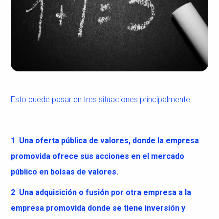
Esto puede pasar en tres situaciones principalmente:
1 Una oferta pública de valores, donde la empresa
promovida ofrece sus acciones en el mercado
público en bolsas de valores.
2 Una adquisición o fusión por otra empresa a la
empresa promovida donde se tiene inversión y