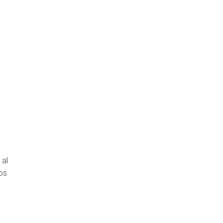
 al
tos