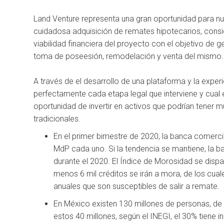
Land Venture representa una gran oportunidad para nu
cuidadosa adquisición de remates hipotecarios, cons
viabilidad financiera del proyecto con el objetivo de 
toma de poseesión, remodelación y venta del mismo.
A través de el desarrollo de una plataforma y la exp
perfectamente cada etapa legal que interviene y cual e
oportunidad de invertir en activos que podrían tener m
tradicionales.
En el primer bimestre de 2020, la banca comerci
MdP cada uno. Si la tendencia se mantiene, la 
durante el 2020. El Índice de Morosidad se dispa
menos 6 mil créditos se irán a mora, de los cual
anuales que son susceptibles de salir a remate.
En México existen 130 millones de personas, de 
estos 40 millones, según el INEGI, el 30% tiene i