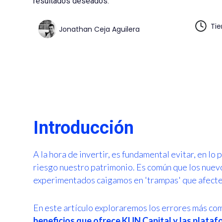
resultados deseados.
Tie
Jonathan Ceja Aguilera
Introducción
A la hora de invertir, es fundamental evitar, en l
riesgo nuestro patrimonio. Es común que los nuevo
experimentados caigamos en 'trampas' que afecte
En este artículo exploraremos los errores más com
beneficios que ofrece KUN Capital y las plata