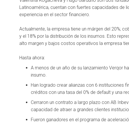
Valentina Rogacheva y Hugo Garduño son dos fundador
Latinoamérica, cuentan con fuertes capacidades de li
experiencia en el sector financiero.
Actualmente, la empresa tiene un márgen del 20%; cob
y el 18% por la distribución de los insumos. Esto repr
alto margen y bajos costos operativos la empresa tien
Hasta ahora:
A menos de un año de su lanzamiento Verqor ha 
insumo.
Han logrado crear alianzas con 6 instituciones 
créditos con una tasa del 0% de default y una re
Cerraron un contrato a largo plazo con AB Inbev
capacidad de atraer a grandes clientes institucio
Fueron ganadores en el programa de aceleraci