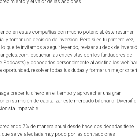
crecimiento y el valor de las acciones.
irtiendo en estas compañías con mucho potencial, éste resumen
ial y tomar una decisión de inversión. Pero si es tu primera vez,
o que te invitamos a seguir leyendo, revisar su deck de inversi
rkangeles.com, escuchar las entrevistas con los fundadores de
e Podcasts) y conocerlos personalmente al asistir a los webina
 oportunidad, resolver todas tus dudas y formar un mejor criter
aga crecer tu dinero en el tiempo y aprovechar una gran
 en su misión de capitalizar este mercado billonario. Diversifi
sionista Imparable.
o, creciendo 7% de manera anual desde hace dos décadas tiene
ica que se ve afectada muy poco por las contracciones