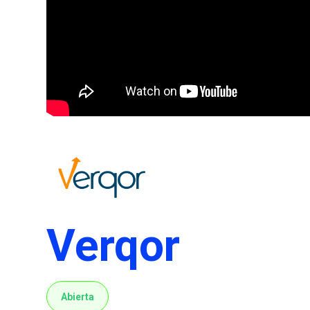
Verqor
Abierta