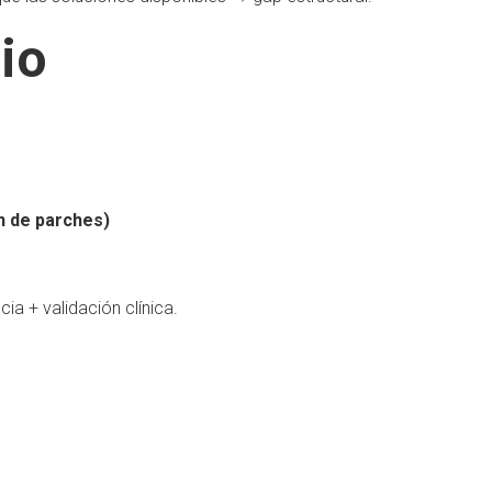
io
n de parches)
a + validación clínica.