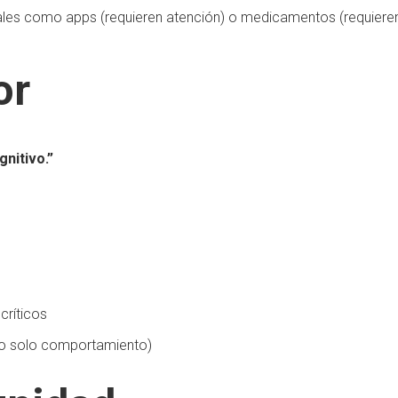
onales como apps (requieren atención) o medicamentos (requiere
or
nitivo.”
críticos
(no solo comportamiento)