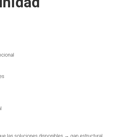
unidad
cional
es
l
ue las soluciones disponibles → gap estructural.