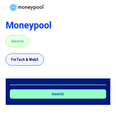
Moneypool
Abierta
FinTech & Web3
Invertir