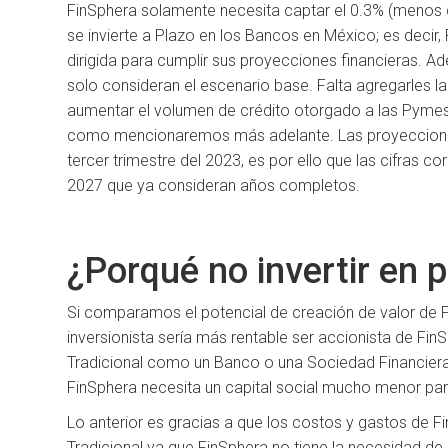
FinSphera solamente necesita captar el 0.3% (menos 
se invierte a Plazo en los Bancos en México; es decir,
dirigida para cumplir sus proyecciones financieras.
solo consideran el escenario base. Falta agregarles 
aumentar el volumen de crédito otorgado a las Pymes 
como mencionaremos más adelante. Las proyecciones 
tercer trimestre del 2023, es por ello que las cifras 
2027 que ya consideran años completos.
¿Porqué no invertir en 
Si comparamos el potencial de creación de valor de F
inversionista sería más rentable ser accionista de Fin
Tradicional como un Banco o una Sociedad Financie
FinSphera necesita un capital social mucho menor pa
Lo anterior es gracias a que los costos y gastos de 
Tradicional ya que FinSphera no tiene la necesidad de a