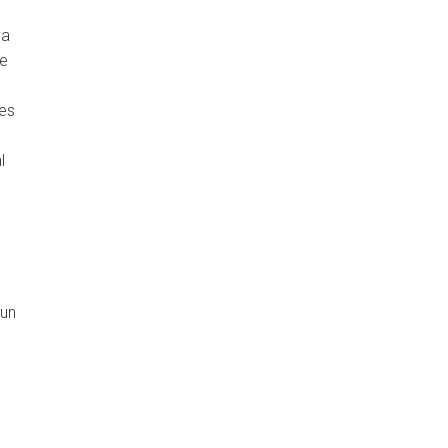
va
ue
ses
l
 un