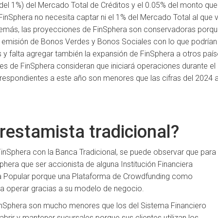
del 1%) del Mercado Total de Créditos y el 0.05% del monto que
 FinSphera no necesita captar ni el 1% del Mercado Total al que 
 Además, las proyecciones de FinSphera son conservadoras porq
la emisión de Bonos Verdes y Bonos Sociales con lo que podrían
y falta agregar también la expansión de FinSphera a otros paí
de FinSphera consideran que iniciará operaciones durante el
correspondientes a este año son menores que las cifras del 2024 a
prestamista tradicional?
inSphera con la Banca Tradicional, se puede observar que para
Sphera que ser accionista de alguna Institución Financiera
ra Popular porque una Plataforma de Crowdfunding como
ra operar gracias a su modelo de negocio.
FinSphera son mucho menores que los del Sistema Financiero
brir y mantener sucursales porque sus clientes utilizan los