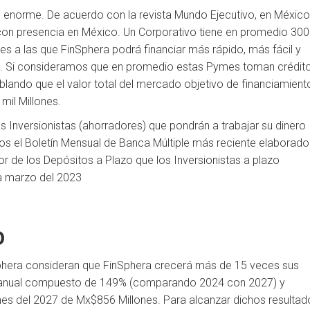
s enorme. De acuerdo con la revista Mundo Ejecutivo, en Méxic
 con presencia en México. Un Corporativo tiene en promedio 300
s a las que FinSphera podrá financiar más rápido, más fácil y
es. Si consideramos que en promedio estas Pymes toman crédit
lando que el valor total del mercado objetivo de financiamient
mil Millones.
 Inversionistas (ahorradores) que pondrán a trabajar su dinero
mos el Boletín Mensual de Banca Múltiple más reciente elaborado
or de los Depósitos a Plazo que los Inversionistas a plazo
a marzo del 2023
o
phera consideran que FinSphera crecerá más de 15 veces sus
nto anual compuesto de 149% (comparando 2024 con 2027) y
nes del 2027 de Mx$856 Millones. Para alcanzar dichos resultad