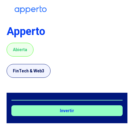
Apperto
Abierta
FinTech & Web3
Invertir