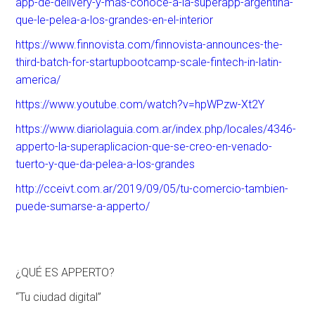
app-de-delivery-y-mas-conoce-a-la-superapp-argentina-
que-le-pelea-a-los-grandes-en-el-interior
https://www.finnovista.com/finnovista-announces-the-
third-batch-for-startupbootcamp-scale-fintech-in-latin-
america/
https://www.youtube.com/watch?v=hpWPzw-Xt2Y
https://www.diariolaguia.com.ar/index.php/locales/4346-
apperto-la-superaplicacion-que-se-creo-en-venado-
tuerto-y-que-da-pelea-a-los-grandes
http://cceivt.com.ar/2019/09/05/tu-comercio-tambien-
puede-sumarse-a-apperto/
¿QUÉ ES APPERTO?
“Tu ciudad digital”