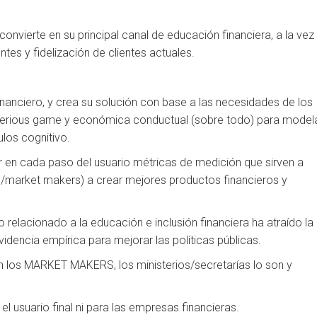
convierte en su principal canal de educación financiera, a la vez
tes y fidelización de clientes actuales.
inanciero, y crea su solución con base a las necesidades de los
 serious game y económica conductual (sobre todo) para model
los cognitivo.
r en cada paso del usuario métricas de medición que sirven a
s/market makers) a crear mejores productos financieros y
elacionado a la educación e inclusión financiera ha atraído la
idencia empírica para mejorar las políticas públicas.
los MARKET MAKERS, los ministerios/secretarías lo son y
el usuario final ni para las empresas financieras.