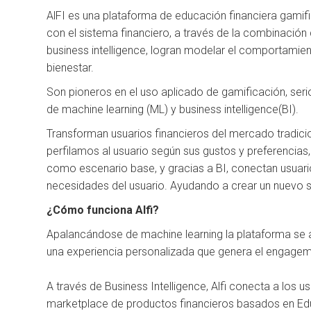
AlFI es una plataforma de educación financiera gami
con el sistema financiero, a través de la combinació
business intelligence, logran modelar el comportamient
bienestar.
Son pioneros en el uso aplicado de gamificación, se
de machine learning (ML) y business intelligence(BI).
Transforman usuarios financieros del mercado tradicion
perfilamos al usuario según sus gustos y preferencias
como escenario base, y gracias a BI, conectan usuar
necesidades del usuario. Ayudando a crear un nuevo s
¿Cómo funciona Alfi?
Apalancándose de machine learning la plataforma se ad
una experiencia personalizada que genera el engagem
A través de Business Intelligence, Alfi conecta a los
marketplace de productos financieros basados en Educa