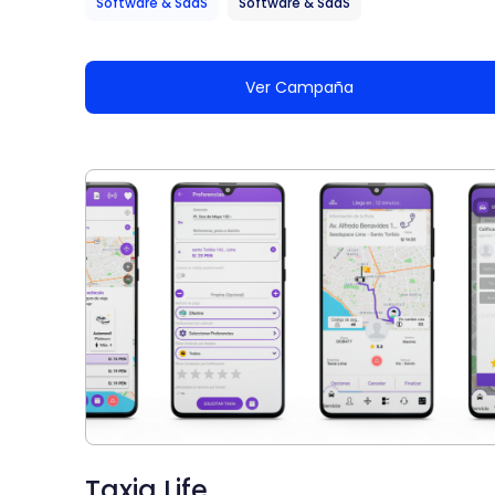
Software & SaaS
Software & SaaS
Ver Campaña
Taxia Life